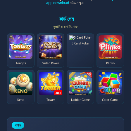
app download
গাইড দেখুন।
কার্ড গেম
ক্লাসিক কার্ড বিনোদন
5 Card Poker
Tongits
Video Poker
Plinko
Keno
Tower
Ladder Game
Color Game
গাইড