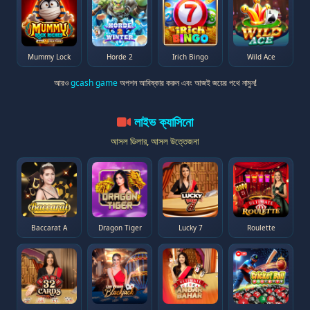
Mummy Lock
Horde 2
Irich Bingo
Wild Ace
আরও
gcash game
অপশন আবিষ্কার করুন এবং আজই জয়ের পথে নামুন!
লাইভ ক্যাসিনো
আসল ডিলার, আসল উত্তেজনা
Baccarat A
Dragon Tiger
Lucky 7
Roulette