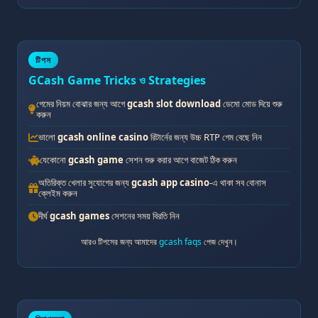
টিপস
GCash Game Tricks ও Strategies
গেমের নিয়ম বোঝার জন্য আগে
gcash slot download
ডেমো মোড দিয়ে শুরু
করুন
ভালো
gcash online casino
রিটার্নের জন্য উচ্চ RTP গেম বেছে নিন
যেকোনো
gcash game
সেশন শুরু করার আগে বাজেট ঠিক করুন
অতিরিক্ত খেলার সুযোগের জন্য
gcash app casino
-এ থাকা সব বোনাস
ক্লেইম করুন
দীর্ঘ
gcash games
সেশনের সময় বিরতি নিন
আরও টিপসের জন্য আমাদের
gcash faqs
পেজ দেখুন।