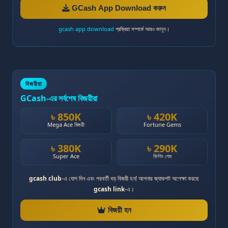
GCash App Download করুন
gcash app download
প্রক্রিয়া সম্পর্কে আরও জানুন।
বিজয়ীরা
GCash-এর সর্বশেষ বিজয়ীরা
৳ 850K
৳ 420K
Mega Ace বিজয়ী
Fortune Gems
৳ 380K
৳ 290K
Super Ace
ফিশিং গেম
gcash club
-এ যোগ দিন এবং পরবর্তী বড় বিজয়ী হন! আপনার জ্যাকপট অপেক্ষা করছে
gcash link
-এ।
বিজয়ী হন