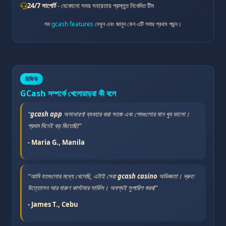
24/7 সাপোর্ট
- যেকোনো সময় সহায়তায় প্রস্তুত নিবেদিত টিম
সব
gcash features
দেখুন এবং জানুন কেন এটি সবার প্রথম পছন্দ।
রিভিউ
GCash সম্পর্কে খেলোয়াড়রা কী বলে
"
gcash app
অসাধারণ! ব্যবহার করা সহজ এবং গেমগুলোর মান খুব ভালো।
প্রথম দিনেই বড় জিতেছি!"
- Maria G., Manila
"আমি যতগুলোর মধ্যে খেলেছি, এটাই সেরা
gcash casino
অভিজ্ঞতা। দ্রুত
উত্তোলন আর দারুণ কাস্টমার সার্ভিস। অবশ্যই সুপারিশ করব!"
- James T., Cebu